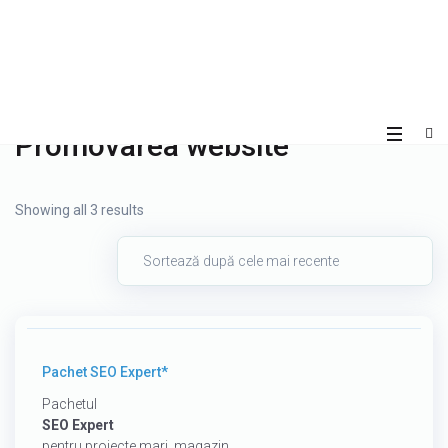
Promovarea website
Showing all 3 results
700
€
Pachet SEO Expert*
Pachetul
SEO Expert
pentru proiecte mari, magazin...