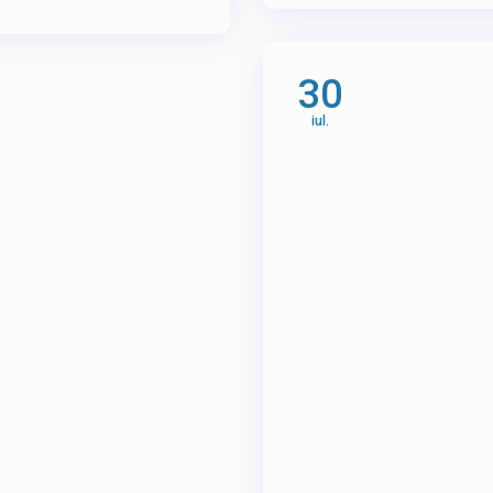
30
iul.