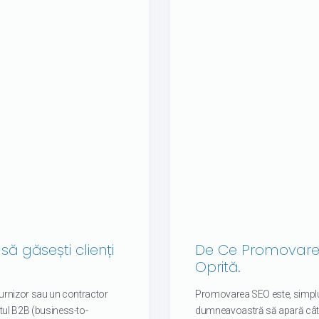
ă găsești clienți
De Ce Promovarea
Oprită.
 furnizor sau un contractor
Promovarea SEO este, simplu
tul B2B (business-to-
dumneavoastră să apară cât m