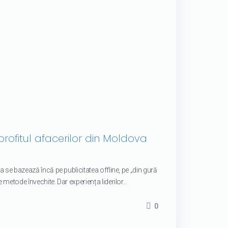
ofitul afacerilor din Moldova
 se bazează încă pe publicitatea offline, pe „din gură
metode învechite. Dar experiența liderilor...
0