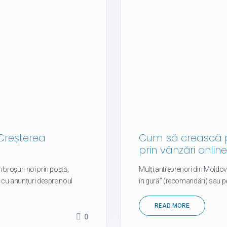
Creșterea
Cum să crească pr
prin vânzări online
 broșuri noi prin poștă,
Mulți antreprenori din Moldova
l cu anunțuri despre noul
în gură” (recomandări) sau pe 
READ MORE
0