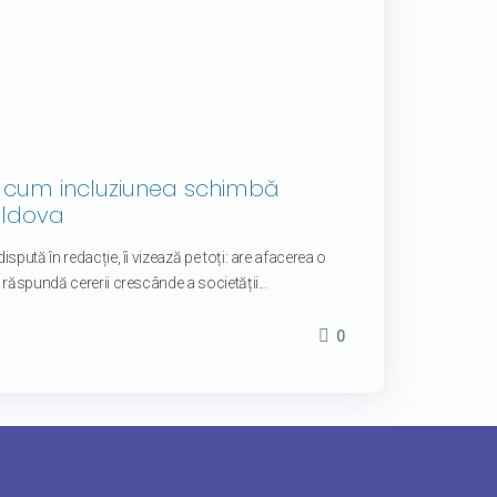
: cum incluziunea schimbă
oldova
spută în redacție, îi vizează pe toți: are afacerea o
răspundă cererii crescânde a societății...
0