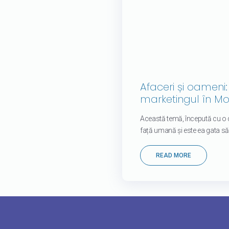
Afaceri și oameni
marketingul în M
Această temă, începută cu o di
față umană și este ea gata să 
READ MORE