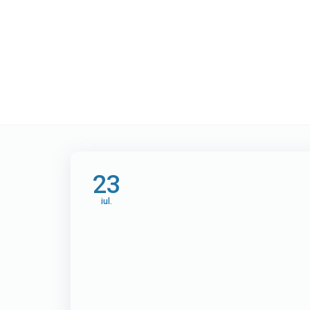
Etichetă:
Afacer
23
iul.