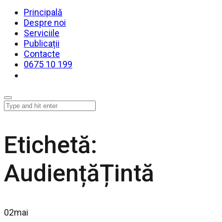
Principală
Despre noi
Serviciile
Publicații
Contacte
0675 10 199
Etichetă:
AudiențăȚintă
02
mai