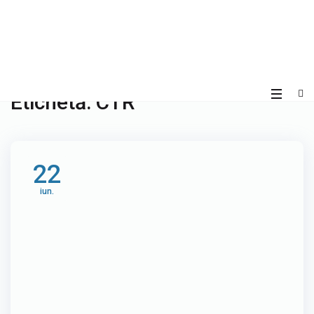
Etichetă:
CTR
22
iun.