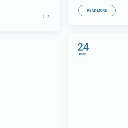
READ MORE
3
24
mart.