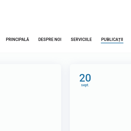
area site-ului
PRINCIPALĂ
DESPRE NOI
SERVICIILE
PUBLICAȚII
20
sept.