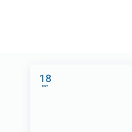
Etichetă:
dezvolt
18
nov.