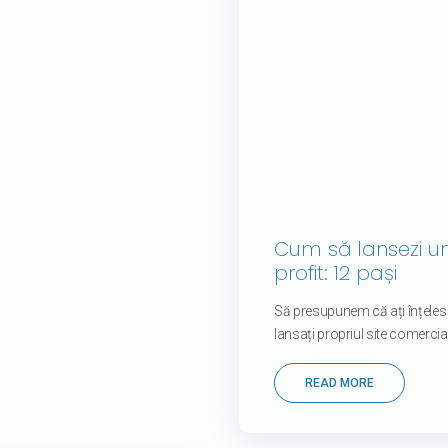
Cum să lansezi u
profit: 12 pași
Să presupunem că ați înțeles i
lansați propriul site comercia
READ MORE