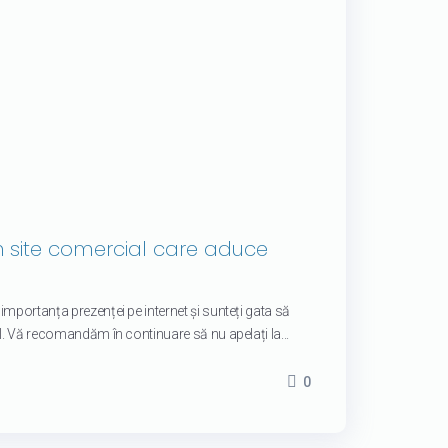
n site comercial care aduce
mportanța prezenței pe internet și sunteți gata să
l. Vă recomandăm în continuare să nu apelați la...
0