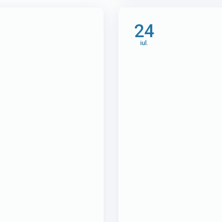
24
iul.