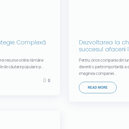
rategie Complexă
Dezvoltarea la che
succesul afacerii
ărei resurse online rămâne
Pentru orice companie din lu
le de căutare populare și...
devenit o parte importantă a s
imaginea companiei...
0
READ MORE