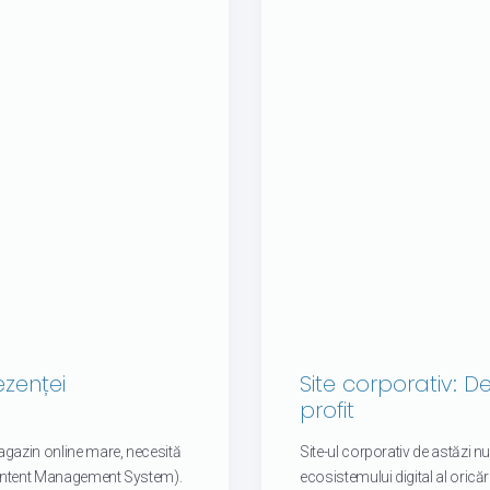
zenței
Site corporativ: De
profit
agazin online mare, necesită
Site-ul corporativ de astăzi nu
Content Management System).
ecosistemului digital al oricăre