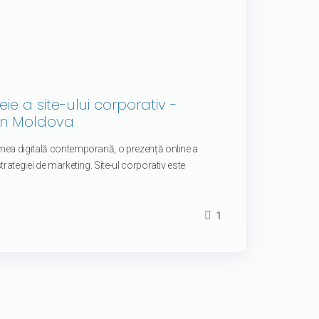
ie a site-ului corporativ -
 în Moldova
mea digitală contemporană, o prezență online a
trategiei de marketing. Site-ul corporativ este
1