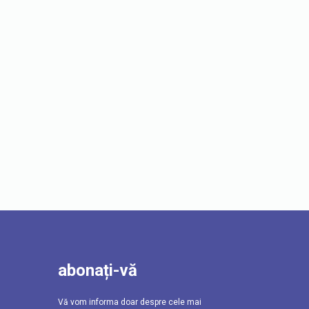
abonați-vă
Vă vom informa doar despre cele mai