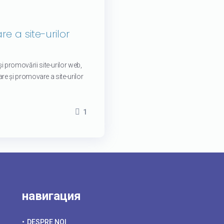
e a site-urilor
 promovării site-urilor web,
are și promovare a site-urilor
1
навигация
DESPRE NOI