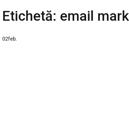
Etichetă:
email mark
02
feb.