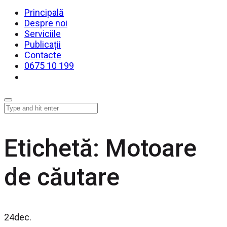
Principală
Despre noi
Serviciile
Publicații
Contacte
0675 10 199
Etichetă:
Motoare
de căutare
24
dec.