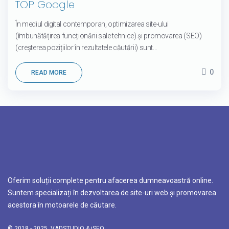
TOP Google
În mediul digital contemporan, optimizarea site-ului
(îmbunătățirea funcționării sale tehnice) și promovarea (SEO)
(creșterea pozițiilor în rezultatele căutării) sunt...
0
READ MORE
Oferim soluții complete pentru afacerea dumneavoastră online.
Suntem specializați în dezvoltarea de site-uri web și promovarea
acestora în motoarele de căutare.
© 2018 - 2025.
VADSTUDIO
&
iSEO