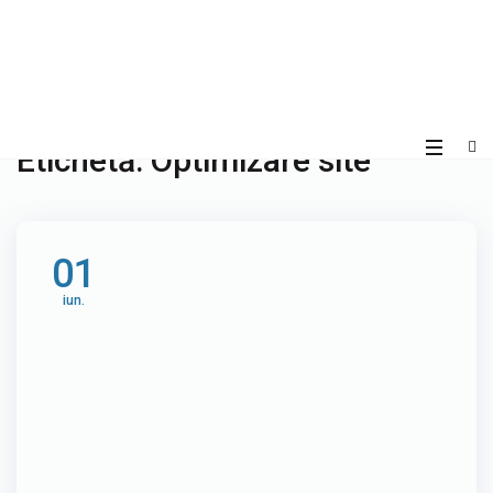
Etichetă:
Optimizare site
01
iun.