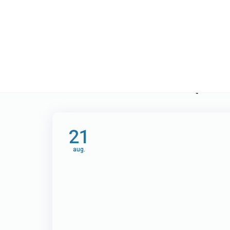
Etichetă:
Preț si
21
aug.