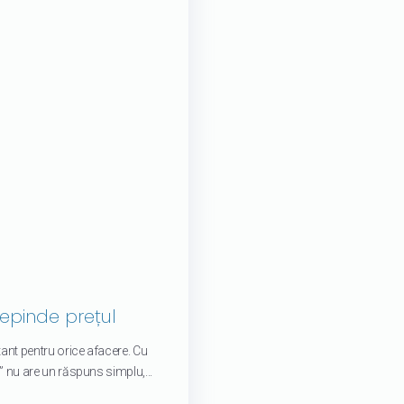
depinde prețul
tant pentru orice afacere. Cu
” nu are un răspuns simplu,...