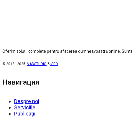
Oferim soluții complete pentru afacerea dumneavoastră online. Suntem
© 2018 - 2025.
VADSTUDIO
&
iSEO
Навигация
Despre noi
Serviciile
Publicații