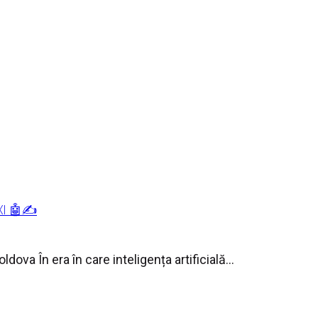
XI 🤖✍️
ova În era în care inteligența artificială...