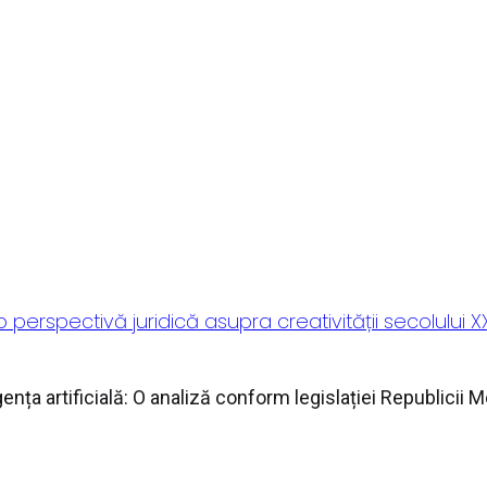
 perspectivă juridică asupra creativității secolului X
nța artificială: O analiză conform legislației Republicii Mold