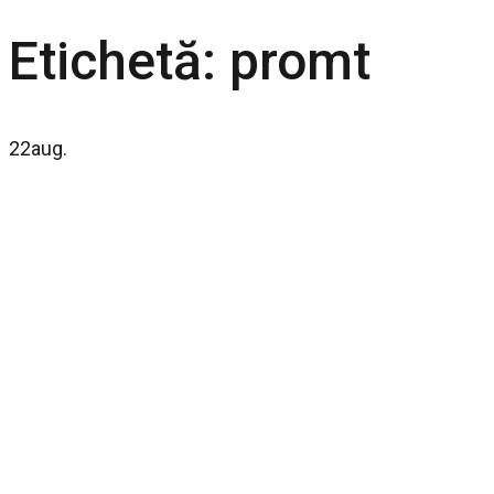
Etichetă:
promt
22
aug.