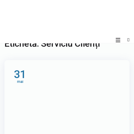
Etichetă:
Serviciu Clienți
31
mai