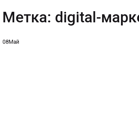
Метка:
digital-мар
08
Май