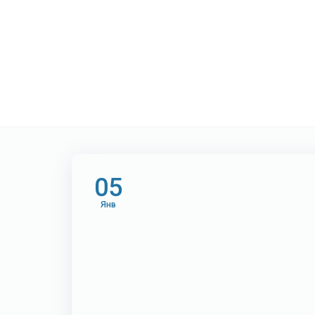
Метка:
инфогр
05
Янв