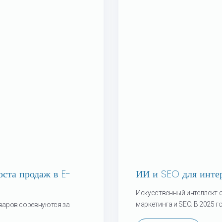
оста продаж в E-
ИИ и SEO для интер
Искусственный интеллект 
маркетинга и SEO. В 2025 год
варов соревнуются за