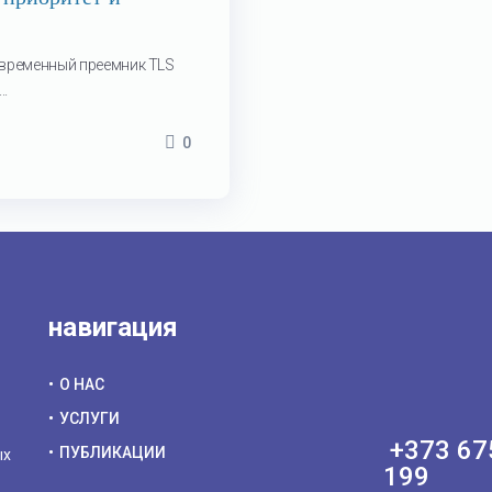
 современный преемник TLS
..
0
навигация
О НАС
УСЛУГИ
+373 67
ПУБЛИКАЦИИ
ых
199