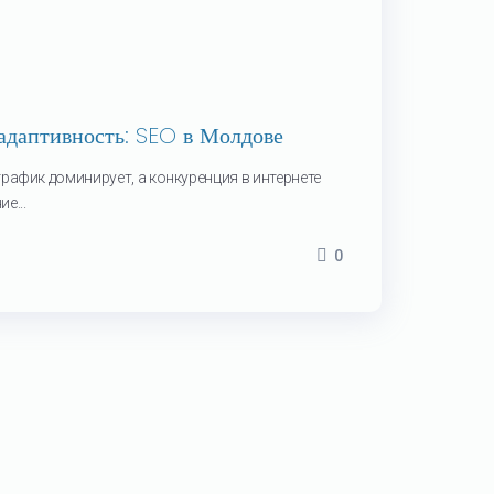
адаптивность: SEO в Молдове
трафик доминирует, а конкуренция в интернете
е...
0