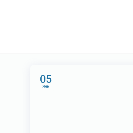
Метка:
Интерн
05
Янв