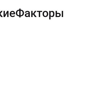
киеФакторы