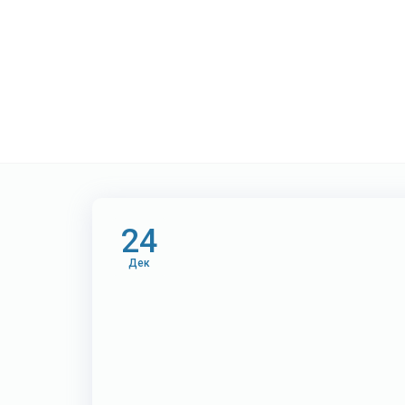
Метка:
Нейросе
24
Дек