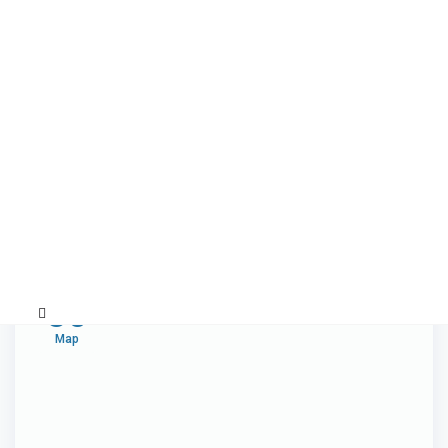
Метка:
поисковая
оптимизация
30
Мар