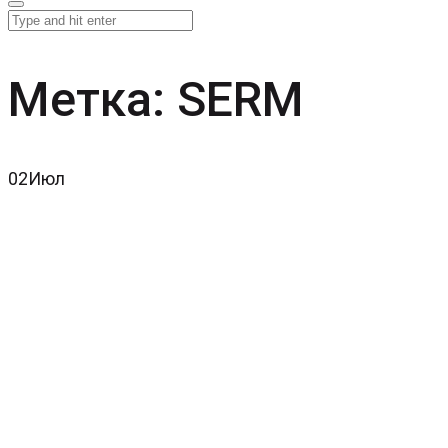
Метка:
SERM
02
Июл