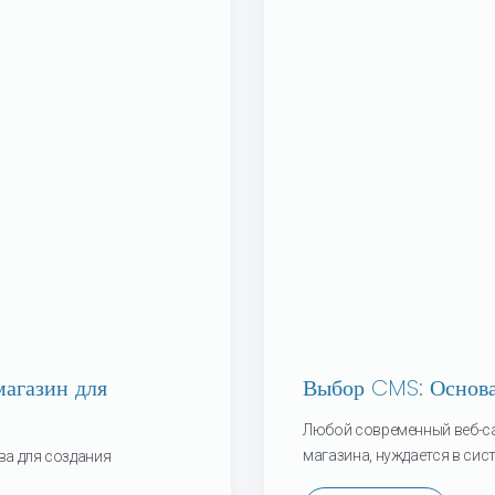
газин для
Выбор CMS: Основа
Любой современный веб-сай
магазина, нуждается в систе
ва для создания