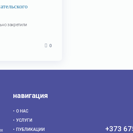
тельского
ьно закрепили
0
навигация
О НАС
УСЛУГИ
+373 67
ПУБЛИКАЦИИ
ых