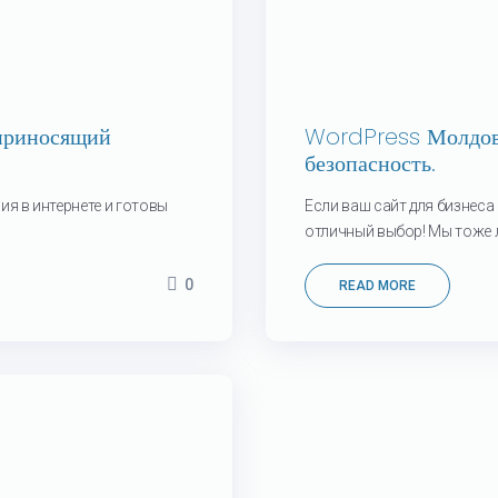
 приносящий
WordPress Молдова
безопасность.
я в интернете и готовы
Если ваш сайт для бизнеса
отличный выбор! Мы тоже л
0
READ MORE