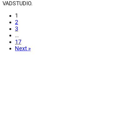
VADSTUDIO.
1
2
3
…
17
Next »