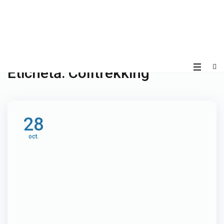
Etichetă:
Colltrekking
28
oct.