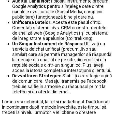
Auditul Canalelor:
Folosiți instrumente precum
Google Analytics pentru a înțelege care dintre
canalele dvs. actuale (Social Media, campanii
publicitare) funcționează bine și care nu.
Unificarea Datelor:
Acesta este pasul critic.
Conectați sistemul dvs. CRM cu instrumentele
de analiză web (Google Analytics) și cu sistemul
de înregistrare a apelurilor (Colltrekking).
Un Singur Instrument de Răspuns:
Utilizați un
serviciu de chat unificat (precum Jivo sau
similar) care să permită managerilor să răspundă
la mesaje din chat-ul de pe site, din email și din
rețelele sociale dintr-un singur loc. Plus: aveți
acces la istoria completă a interacțiunii clientului.
Dezvoltarea Strategiei:
Stabiliți o strategie unică
de comunicare. Mesajul transmis pe Facebook
trebuie să fie în armonie cu răspunsul primit la
telefon și cu oferta din email.
Lumea s-a schimbat, la fel și marketingul. Dacă lucrați
în continuare după metode învechite, este timpul să
treceți la nivelul următor. Veți obține o creștere