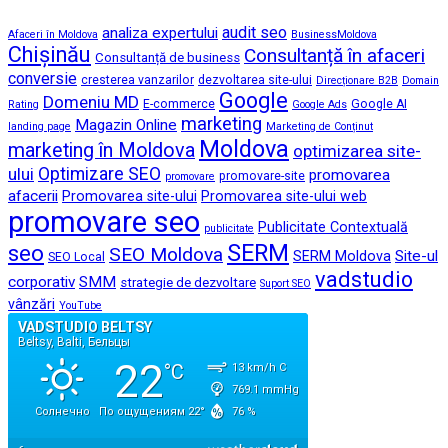
audit seo
analiza expertului
Afaceri în Moldova
BusinessMoldova
Chișinău
Consultanță în afaceri
Consultanță de business
conversie
cresterea vanzarilor
dezvoltarea site-ului
Direcționare B2B
Domain
Google
Domeniu MD
E-commerce
Google AI
Rating
Google Ads
marketing
Magazin Online
landing page
Marketing de Conținut
Moldova
marketing în Moldova
optimizarea site-
ului
Optimizare SEO
promovarea
promovare-site
promovare
afacerii
Promovarea site-ului
Promovarea site-ului web
promovare seo
Publicitate Contextuală
publicitate
SERM
seo
SEO Moldova
Site-ul
SERM Moldova
SEO Local
vadstudio
corporativ
SMM
strategie de dezvoltare
Suport SEO
vânzări
YouTube