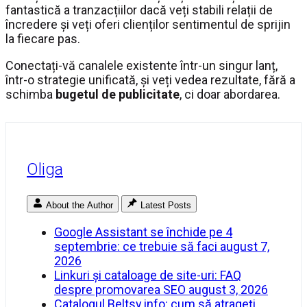
fantastică a tranzacțiilor dacă veți stabili relații de
încredere și veți oferi clienților sentimentul de sprijin
la fiecare pas.
Conectați-vă canalele existente într-un singur lanț,
într-o strategie unificată, și veți vedea rezultate, fără a
schimba
bugetul de publicitate
, ci doar abordarea.
Oliga
About the Author
Latest Posts
Google Assistant se închide pe 4
septembrie: ce trebuie să faci
august 7,
2026
Linkuri și cataloage de site-uri: FAQ
despre promovarea SEO
august 3, 2026
Catalogul Beltsy.info: cum să atrageți