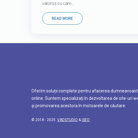
valoros cu care...
READ MORE
Oferim soluții complete pentru afacerea dumneavoast
online. Suntem specializați în dezvoltarea de site-uri w
și promovarea acestora în motoarele de căutare.
© 2018 - 2025.
VADSTUDIO
&
iSEO