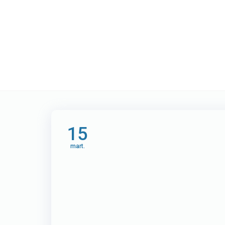
Etichetă:
lucru 
15
mart.