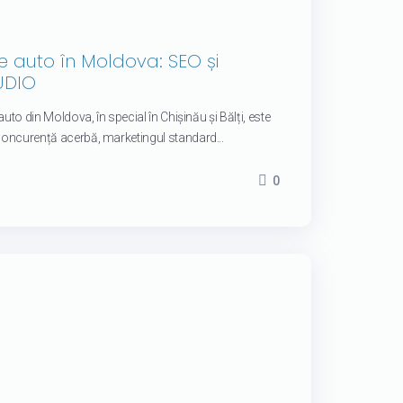
 auto în Moldova: SEO și
UDIO
 auto din Moldova, în special în Chișinău și Bălți, este
 concurență acerbă, marketingul standard...
0