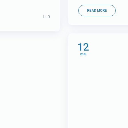
READ MORE
0
12
mai