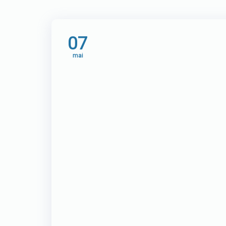
07
mai