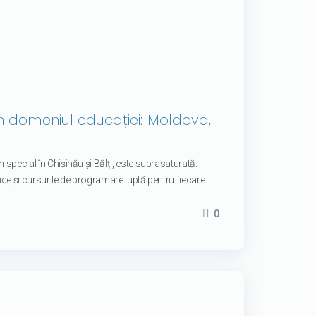
în domeniul educației: Moldova,
 special în Chișinău și Bălți, este suprasaturată:
stice și cursurile de programare luptă pentru fiecare...
0