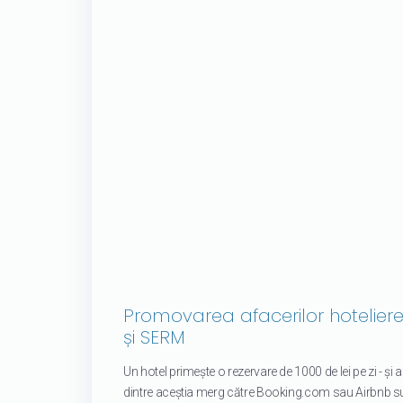
Promovarea afacerilor hotelier
și SERM
Un hotel primește o rezervare de 1000 de lei pe zi - ș
dintre aceștia merg către Booking.com sau Airbnb s