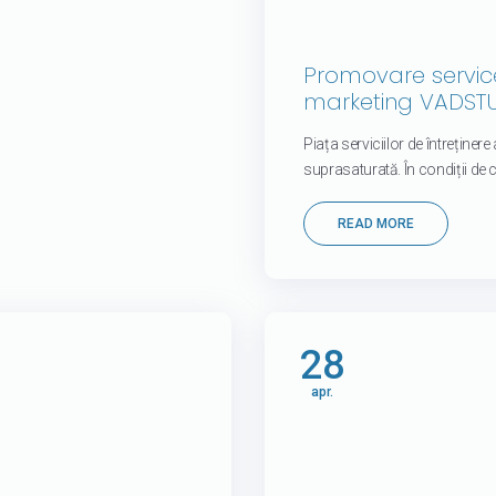
Promovare service
marketing VADST
Piața serviciilor de întreținere
suprasaturată. În condiții de
READ MORE
28
apr.