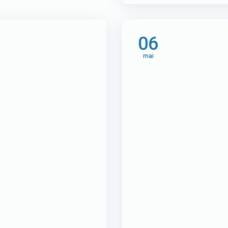
06
mai