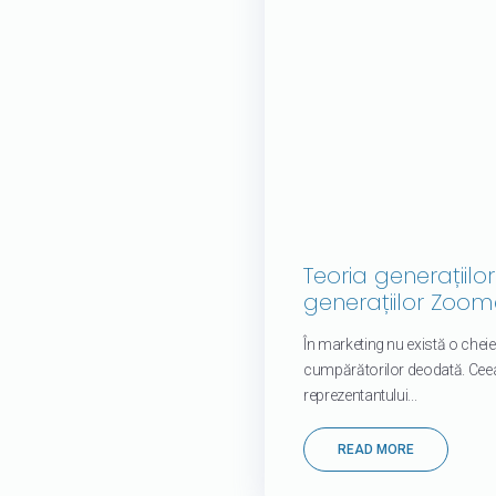
Teoria generațiilo
generațiilor Zoom
În marketing nu există o cheie
cumpărătorilor deodată. Ceea
reprezentantului...
READ MORE