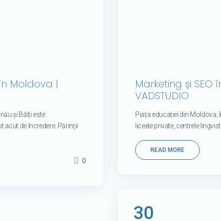
în Moldova |
Marketing și SEO 
VADSTUDIO
inău și Bălți este
Piața educației din Moldova, în
 acut de încredere. Părinții
liceele private, centrele lingvi
READ MORE
0
30