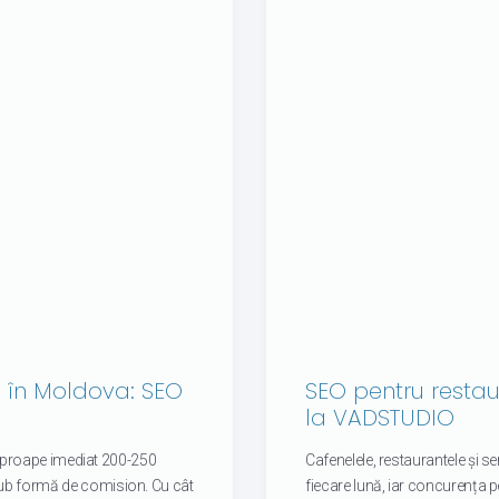
e în Moldova: SEO
SEO pentru restau
la VADSTUDIO
i aproape imediat 200-250
Cafenelele, restaurantele și ser
ub formă de comision. Cu cât
fiecare lună, iar concurența pe