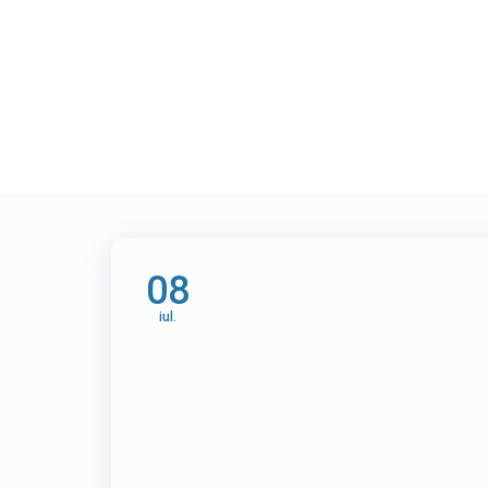
Etichetă:
market
08
iul.