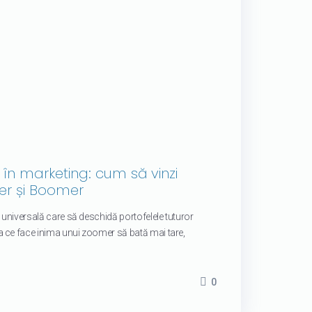
r în marketing: cum să vinzi
er și Boomer
 universală care să deschidă portofelele tuturor
 ce face inima unui zoomer să bată mai tare,
0