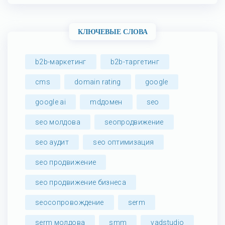
КЛЮЧЕВЫЕ СЛОВА
b2b-маркетинг
b2b-таргетинг
cms
domain rating
google
google ai
mdдомен
seo
seo молдова
seoпродвижение
seo аудит
seo оптимизация
seo продвижение
seo продвижение бизнеса
seoсопровождение
serm
serm молдова
smm
vadstudio