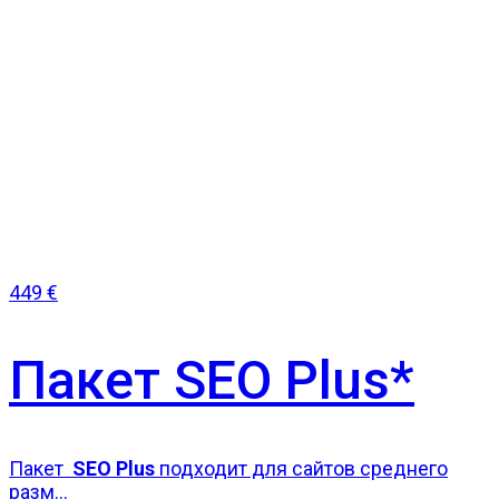
449
€
Пакет SEO Plus*
Пакет
SEO Plus
подходит для сайтов среднего
разм...