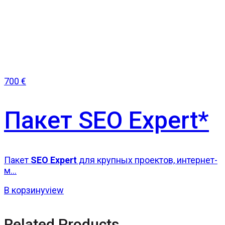
700
€
Пакет SEO Expert*
Пакет
SEO Expert
для крупных проектов, интернет-
м...
В корзину
view
Related Products