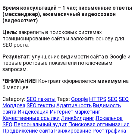
Время консультаций – 1 час; письменные ответы
(мессенджер), ежемесячный видеосозвон
(видеоотчет)
Цель:
закрепить в поисковых системах
позиционирование сайта и заложить основу для
SEO роста.
Результат:
улучшение видимости сайта в Google и
первые ростовые показатели по ключевым
запросам.
*ВНИМАНИЕ!
Контракт оформляется
минимум
на
6 месяцев
Category:
SEO пакеты
Tags:
Google
HTTPS
SEO
SEO
Молдова
SEO тексты
Адаптивность
Видимость
сайта
Индексация
Интернет маркетинг
Качественные ссылки
Линкбилдинг
Локальное
SEO
Персональный аудит
Поисковая оптимизация
Продвижение сайта
Ранжирование
Рост трафика