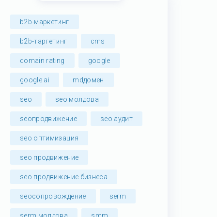
b2b-маркетинг
b2b-таргетинг
cms
domain rating
google
google ai
mdдомен
seo
seo молдова
seoпродвижение
seo аудит
seo оптимизация
seo продвижение
seo продвижение бизнеса
seoсопровождение
serm
serm молдова
smm