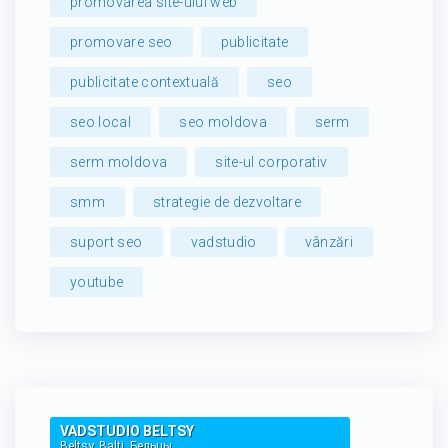
promovarea site-ului web
promovare seo
publicitate
publicitate contextuală
seo
seo local
seo moldova
serm
serm moldova
site-ul corporativ
smm
strategie de dezvoltare
suport seo
vadstudio
vânzări
youtube