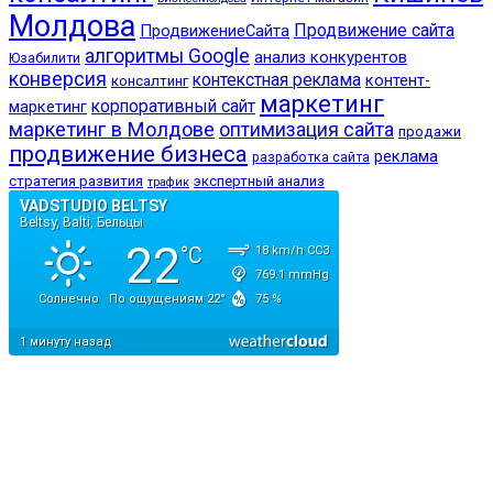
Молдова
Продвижение сайта
ПродвижениеСайта
алгоритмы Google
анализ конкурентов
Юзабилити
конверсия
контекстная реклама
контент-
консалтинг
маркетинг
корпоративный сайт
маркетинг
маркетинг в Молдове
оптимизация сайта
продажи
продвижение бизнеса
реклама
разработка сайта
стратегия развития
экспертный анализ
трафик