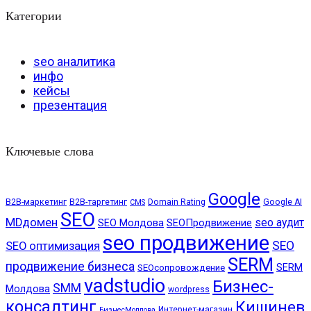
Категории
seo аналитика
инфо
кейсы
презентация
Ключевые слова
Google
B2B-маркетинг
B2B-таргетинг
Domain Rating
Google AI
CMS
SEO
MDдомен
seo аудит
SEO Молдова
SEOПродвижение
seo продвижение
SEO
SEO оптимизация
SERM
продвижение бизнеса
SERM
SEOсопровождение
vadstudio
Бизнес-
SMM
Молдова
wordpress
консалтинг
Кишинев
Интернет-магазин
БизнесМолдова