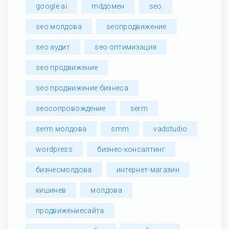
google ai
mdдомен
seo
seo молдова
seoпродвижение
seo аудит
seo оптимизация
seo продвижение
seo продвижение бизнеса
seoсопровождение
serm
serm молдова
smm
vadstudio
wordpress
бизнес-консалтинг
бизнесмолдова
интернет-магазин
кишинев
молдова
продвижениесайта