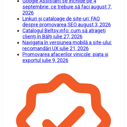
Google Assistant se închide pe 4
septembrie: ce trebuie să faci
august 7,
2026
Linkuri și cataloage de site-uri: FAQ
despre promovarea SEO
august 3, 2026
Catalogul Beltsy.info: cum să atrageți
clienți în Bălți
iulie 27, 2026
Navigația în versiunea mobilă a site-ului:
recomandări UX
iulie 21, 2026
Promovarea afacerilor vinicole: piața și
exportul
iulie 9, 2026