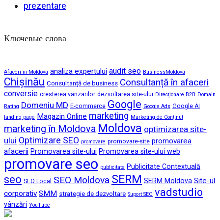
prezentare
Ключевые слова
audit seo
analiza expertului
Afaceri în Moldova
BusinessMoldova
Chișinău
Consultanță în afaceri
Consultanță de business
conversie
cresterea vanzarilor
dezvoltarea site-ului
Direcționare B2B
Domain
Google
Domeniu MD
E-commerce
Google AI
Rating
Google Ads
marketing
Magazin Online
landing page
Marketing de Conținut
Moldova
marketing în Moldova
optimizarea site-
ului
Optimizare SEO
promovarea
promovare-site
promovare
afacerii
Promovarea site-ului
Promovarea site-ului web
promovare seo
Publicitate Contextuală
publicitate
SERM
seo
SEO Moldova
Site-ul
SERM Moldova
SEO Local
vadstudio
corporativ
SMM
strategie de dezvoltare
Suport SEO
vânzări
YouTube