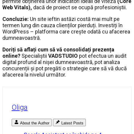
permite obținerea unor indicatori ideali de viteză
(Core
Web Vitals),
dacă de proiect se ocupă profesioniștii.
Concluzie:
Un site ieftin astăzi costă mai mult pe
termen lung din cauza clienților pierduți. Investiți în
WordPress – platforma care crește odată cu afacerea
dumneavoastră.
Doriți să aflați cum să vă consolidați prezența
online?
Specialiștii
VADSTUDIO
pot efectua un audit
digital profund al nișei dumneavoastră, pot analiza
concurenții și pot pregăti o strategie care să vă ducă
afacerea la nivelul următor.
Oliga
About the Author
Latest Posts