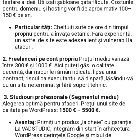
testare a ideii. Utilizați șabloane gata făcute. Costurile
pentru domeniu și hosting vor fi de aproximativ 100–
150 € pe an.
Particularități:
Cheltuiți sute de ore din timpul
propriu pentru a învăța setările. Fără experiență,
un astfel de site este adesea lent și vulnerabil la
atacuri.
2. Freelanceri pe cont propriu
Prețul mediu variază
între 300 € și 1000 €. Aici puteți găsi o calitate
decentă, dar riscurile rămân ridicate: lipsa unui
contract, riscul ca executantul să dispară, lăsându-vă
cu un site neterminat și fără suport tehnic.
3. Studiouri profesionale (Segmentul mediu)
Alegerea optimă pentru afaceri. Prețul unui site de
calitate pe WordPress:
1500 € – 5500 €.
Avantaj:
Primiți un produs „la cheie” cu garanție.
La VADSTUDIO, integrăm din start în arhitectura
WordPress cerințele Google și mixul de