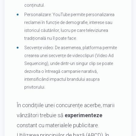
conținutul.
Personalizare: YouTube permite personalizarea
reclamei în funcție de demografie, interese sau
istoricul căutărilor, lucru pe care televiziunea
tradițională nu îl poate face.
Secvențe video: De asemenea, platforma permite
crearea unei secvențe de videoclipuri (Video Ad
Sequencing), unde dintr-un singur clip se poate
dezvolta o întreagă campanie narativă,
intensificând impactul brandului asupra
privitorului.
În condițiile unei concurențe acerbe, marii
vânzători trebuie să
experimenteze
constant cu materialele publicitare.
Utilizarea principiilor de bază (ABCD), în