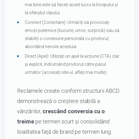
mai bine este să faceți acest lucru la începutul și
la sfârșitul clipului.
Connect (Conectare): Urmăriți să provocați
emoții puternice (bucurie, umor, surpriză) sau să
stabiliți o conexiune personală cu privitorul,
abordând nevoile acestuia.
Direct (Apel): Utilizați un apel la acțiune (CTA) clar
și explicit, îndrumând privitorul către pasul
următor (accesați site-ul, aflați mai multe).
Reclamele create conform structurii ABCD
demonstrează o creștere stabilă a
vânzărilor,
crescând conversia cu o
treime
pe termen scurt și consolidând
loialitatea față de brand pe termen lung.