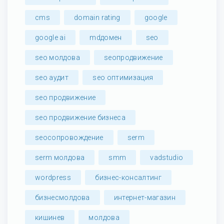
cms
domain rating
google
google ai
mdдомен
seo
seo молдова
seoпродвижение
seo аудит
seo оптимизация
seo продвижение
seo продвижение бизнеса
seoсопровождение
serm
serm молдова
smm
vadstudio
wordpress
бизнес-консалтинг
бизнесмолдова
интернет-магазин
кишинев
молдова