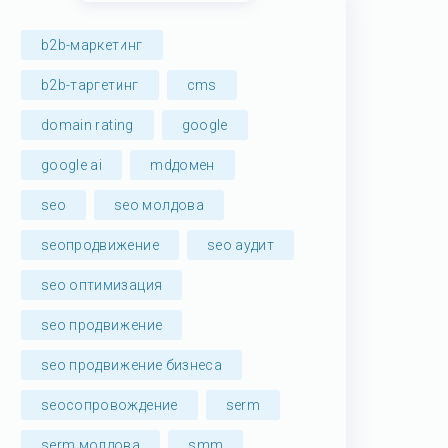
b2b-маркетинг
b2b-таргетинг
cms
domain rating
google
google ai
mdдомен
seo
seo молдова
seoпродвижение
seo аудит
seo оптимизация
seo продвижение
seo продвижение бизнеса
seoсопровождение
serm
serm молдова
smm