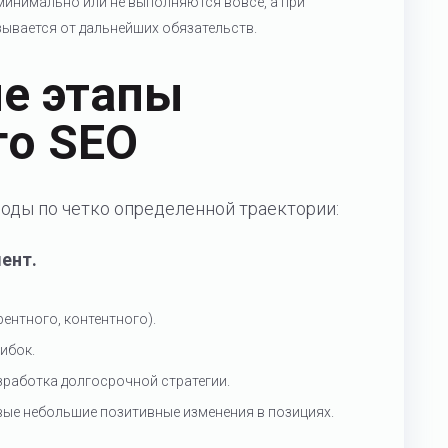
инимально или не выполняются вовсе, а при
зывается от дальнейших обязательств.
е этапы
го SEO
оды по четко определенной траектории:
ент.
рентного, контентного).
ибок.
зработка долгосрочной стратегии.
рвые небольшие позитивные изменения в позициях.