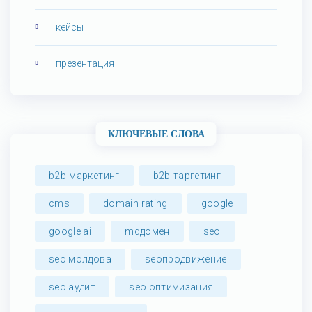
кейсы
презентация
КЛЮЧЕВЫЕ СЛОВА
b2b-маркетинг
b2b-таргетинг
cms
domain rating
google
google ai
mdдомен
seo
seo молдова
seoпродвижение
seo аудит
seo оптимизация