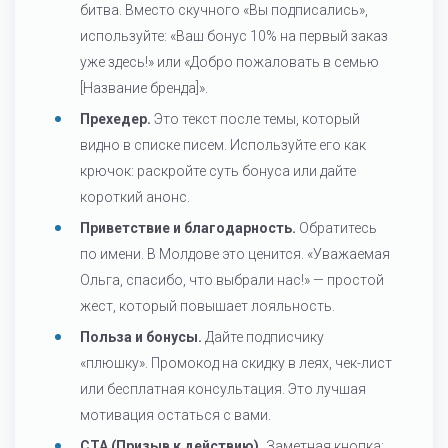
битва. Вместо скучного «Вы подписались»,
используйте: «Ваш бонус 10% на первый заказ
уже здесь!» или «Добро пожаловать в семью
[Название бренда]».
Прехедер.
Это текст после темы, который
видно в списке писем. Используйте его как
крючок: раскройте суть бонуса или дайте
короткий анонс.
Приветствие и благодарность.
Обратитесь
по имени. В Молдове это ценится. «Уважаемая
Ольга, спасибо, что выбрали нас!» — простой
жест, который повышает лояльность.
Польза и бонусы.
Дайте подписчику
«плюшку». Промокод на скидку в леях, чек-лист
или бесплатная консультация. Это лучшая
мотивация остаться с вами.
CTA (Призыв к действию).
Заметная кнопка: