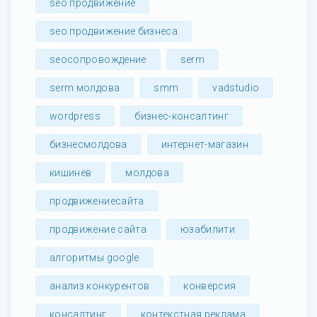
seo продвижение
seo продвижение бизнеса
seoсопровождение
serm
serm молдова
smm
vadstudio
wordpress
бизнес-консалтинг
бизнесмолдова
интернет-магазин
кишинев
молдова
продвижениесайта
продвижение сайта
юзабилити
алгоритмы google
анализ конкурентов
конверсия
консалтинг
контекстная реклама