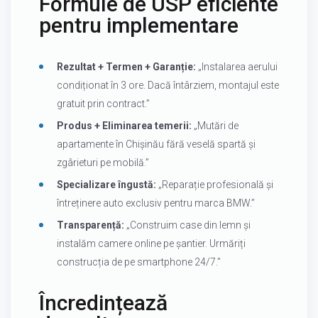
Formule de USP eficiente
pentru implementare
Rezultat + Termen + Garanție:
„Instalarea aerului
condiționat în 3 ore. Dacă întârziem, montajul este
gratuit prin contract.”
Produs + Eliminarea temerii:
„Mutări de
apartamente în Chișinău fără veselă spartă și
zgârieturi pe mobilă.”
Specializare îngustă:
„Reparație profesională și
întreținere auto exclusiv pentru marca BMW.”
Transparență:
„Construim case din lemn și
instalăm camere online pe șantier. Urmăriți
construcția de pe smartphone 24/7.”
Încredințează