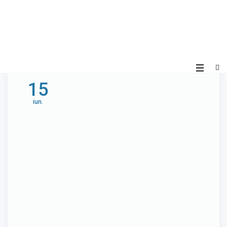
15
iun.