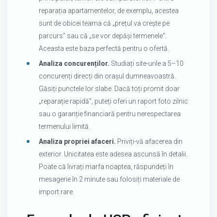
reparația apartamentelor, de exemplu, acestea
sunt de obicei teama că „prețul va crește pe
parcurs” sau că „se vor depăși termenele”.
Aceasta este baza perfectă pentru o ofertă.
Analiza concurenților.
Studiați site-urile a 5–10
concurenți direcți din orașul dumneavoastră.
Găsiți punctele lor slabe. Dacă toți promit doar
„reparație rapidă”, puteți oferi un raport foto zilnic
sau o garanție financiară pentru nerespectarea
termenului limită.
Analiza propriei afaceri.
Priviți-vă afacerea din
exterior. Unicitatea este adesea ascunsă în detalii.
Poate că livrați marfa noaptea, răspundeți în
mesagerie în 2 minute sau folosiți materiale de
import rare.