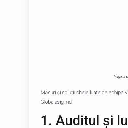
Pagina pr
Măsuri și soluții cheie luate de echip
Globalasig.md:
1. Auditul și l