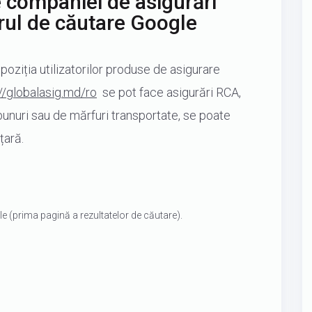
 companiei de asigurări
rul de căutare Google
oziția utilizatorilor produse de asigurare
://globalasig.md/ro
se pot face asigurări RCA,
bunuri sau de mărfuri transportate, se poate
țară.
le (prima pagină a rezultatelor de căutare).