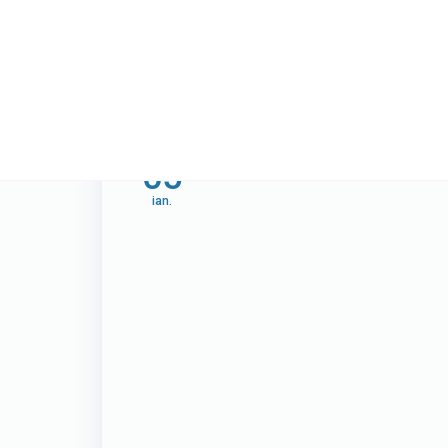
05
ian.