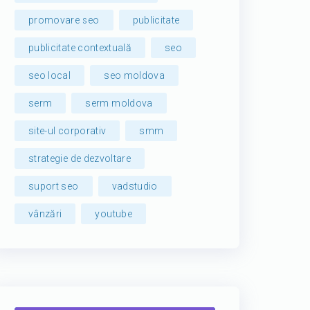
promovare seo
publicitate
publicitate contextuală
seo
seo local
seo moldova
serm
serm moldova
site-ul corporativ
smm
strategie de dezvoltare
suport seo
vadstudio
vânzări
youtube